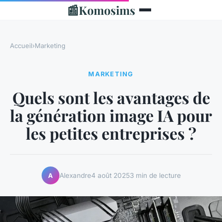
📰
Komosims
Accueil
›
Marketing
MARKETING
Quels sont les avantages de
la génération image IA pour
les petites entreprises ?
Alexandre
4 août 2025
3 min de lecture
A