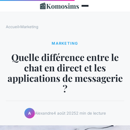
📰
Komosims
Accueil
›
Marketing
MARKETING
Quelle différence entre le
chat en direct et les
applications de messagerie
?
Alexandre
4 août 2025
2 min de lecture
A