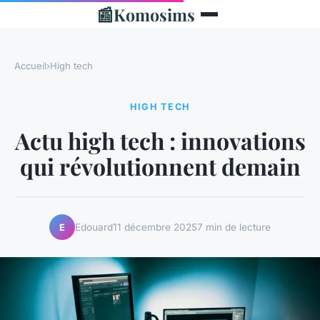
📰
Komosims
Accueil
›
High tech
HIGH TECH
Actu high tech : innovations
qui révolutionnent demain
Edouard
11 décembre 2025
7 min de lecture
E