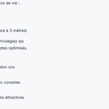
ce de vie :
ure à 3 mètres)
ivilégiez les
stes optimisés.
elon vos
ec consoles
s attractives