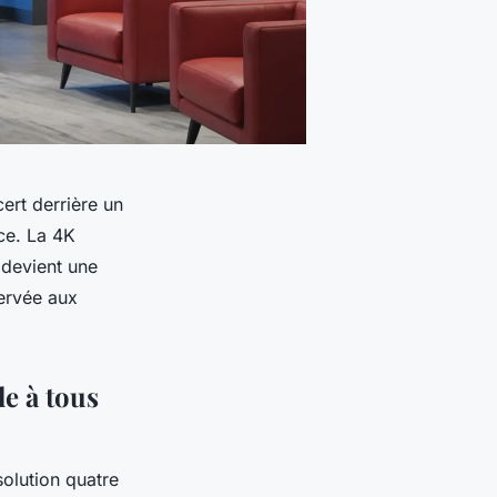
ert derrière un
ce. La 4K
 devient une
servée aux
le à tous
olution quatre