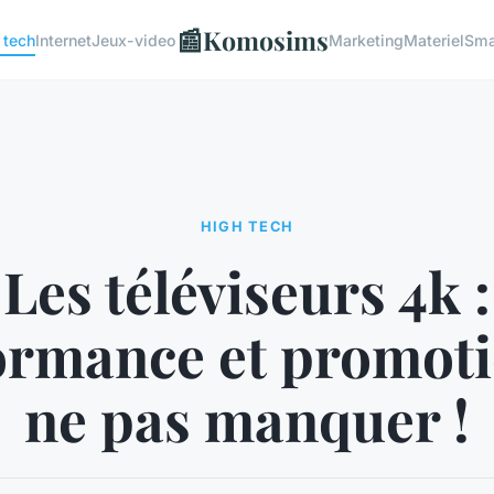
📰
Komosims
 tech
Internet
Jeux-video
Marketing
Materiel
Sma
HIGH TECH
Les téléviseurs 4k :
ormance et promoti
ne pas manquer !