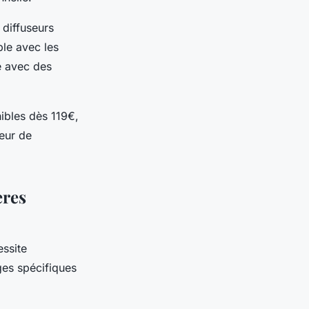
 diffuseurs
ble avec les
e avec des
ibles dès 119€,
leur de
ères
essite
ges spécifiques