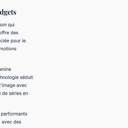
dgets
nom qui
ffre des
ciée pour le
omotions
lumine
chnologie séduit
 d'image avec
 de séries en
 performants
x avec des