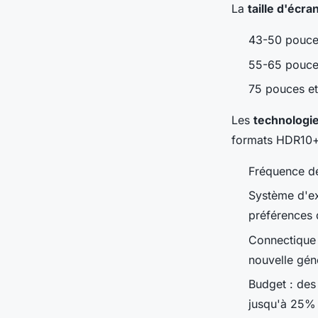
La
taille d'écra
43-50 pouces
55-65 pouces
75 pouces et
Les
technologi
formats HDR10+ 
Fréquence de
Système d'ex
préférences 
Connectique 
nouvelle gén
Budget : des
jusqu'à 25%