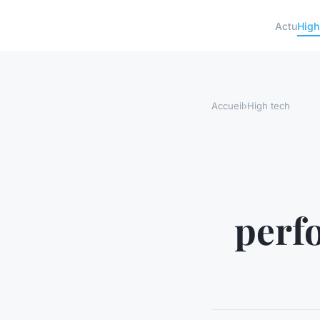
Actu
High
Accueil
›
High tech
perf