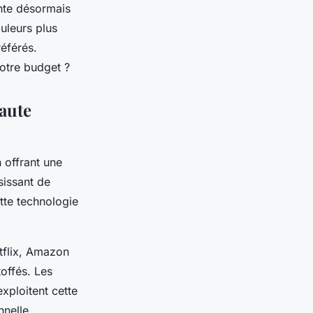
nte désormais
uleurs plus
éférés.
otre budget ?
haute
 offrant une
sissant de
tte technologie
etflix, Amazon
offés. Les
xploitent cette
nnelle.